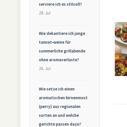
serviere ich es stilvoll?
28. Jul
Wie dekantiere ich junge
tannat‑weine für
sommerliche grillabende
ohne aromaverluste?
26. Jul
Wie setze ich einen
aromatischen birnenmost
(perry) aus regionalen
sorten an und welche
gerichte passen dazu?