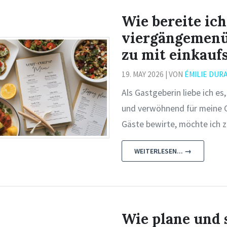
Wie bereite ich
viergängemenü 
zu mit einkauf
19. MAY 2026 | VON
ÉMILIE DUR
Als Gastgeberin liebe ich e
und verwöhnend für meine Gä
Gäste bewirte, möchte ich ze
WEITERLESEN... →
Wie plane und s