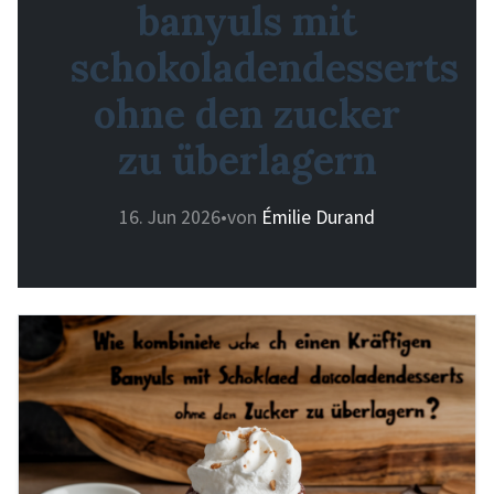
banyuls mit
schokoladendesserts
ohne den zucker
zu überlagern
16. Jun 2026
•
von
Émilie Durand