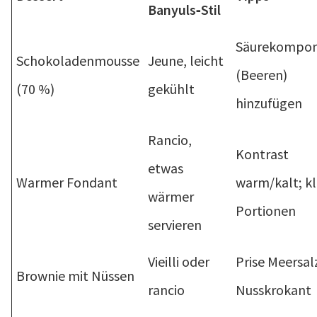
Banyuls‑Stil
Säurekompo
Schokoladenmousse
Jeune, leicht
(Beeren)
(70 %)
gekühlt
hinzufügen
Rancio,
Kontrast
etwas
Warmer Fondant
warm/kalt; kl
wärmer
Portionen
servieren
Vieilli oder
Prise Meersal
Brownie mit Nüssen
rancio
Nusskrokant