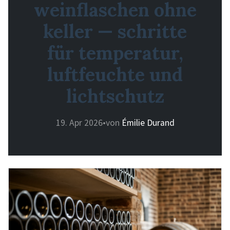
weinflaschen ohne
keller — schritte
für temperatur,
luftfeuchte und
lichtschutz
19. Apr 2026
•
von
Émilie Durand