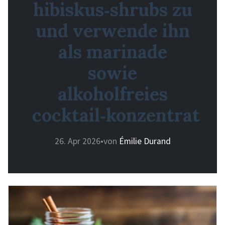
hibiskus‑shrubs zu
und verwende ihn
als marinade
sowie
alkoholfreies
cocktail‑konzentrat
26. Apr 2026
•
von
Émilie Durand