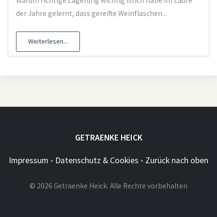
Warum richtige Lagerung wichtig istIch habe im Laufe
der Jahre gelernt, dass gereifte Weinflaschen...
Weiterlesen...
GETRAENKE HEICK
Impressum
•
Datenschutz & Cookies
•
Zurück nach oben
© 2026 Getraenke Heick. Alle Rechte vorbehalten