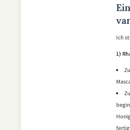
Ein
var
Ich s
1) R
Zu
Masca
Zu
begin
Honig
fertig