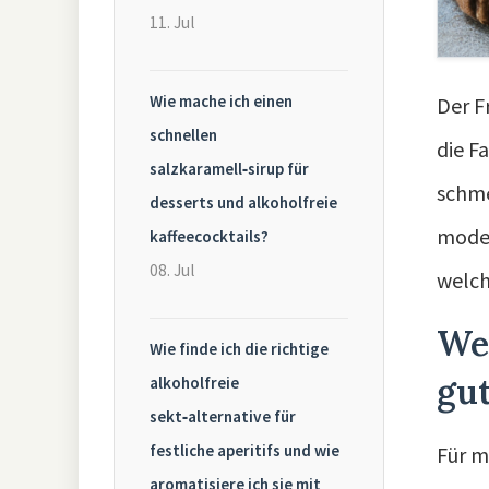
11. Jul
Wie mache ich einen
Der F
schnellen
die F
salzkaramell‑sirup für
schme
desserts und alkoholfreie
moder
kaffeecocktails?
08. Jul
welch
We
Wie finde ich die richtige
gu
alkoholfreie
sekt‑alternative für
festliche aperitifs und wie
Für m
aromatisiere ich sie mit