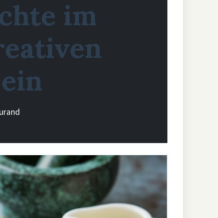
üchte im
reativen
 ein
Durand