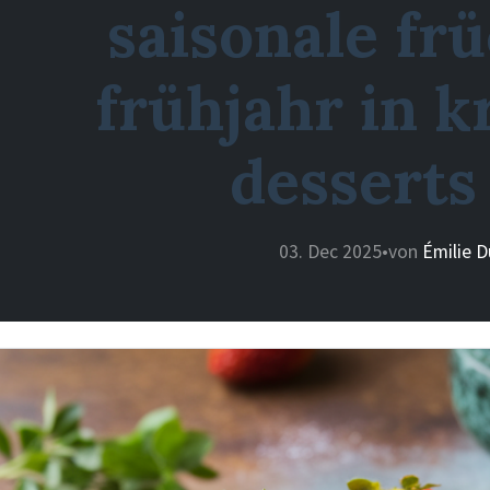
saisonale fr
frühjahr in k
desserts
03. Dec 2025
•
von
Émilie 