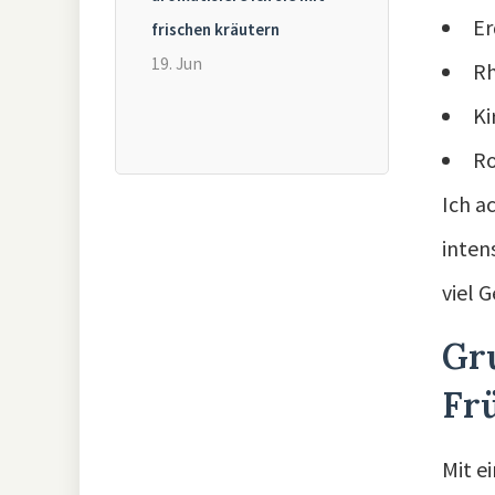
Er
frischen kräutern
19. Jun
Rh
Ki
Ro
Ich a
inten
viel 
Gru
Fr
Mit e