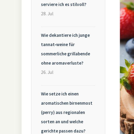
serviere ich es stilvoll?
28. Jul
Wie dekantiere ich junge
tannat‑weine für
sommerliche grillabende
ohne aromaverluste?
26. Jul
Wie setze ich einen
aromatischen birnenmost
(perry) aus regionalen
sorten an und welche
gerichte passen dazu?