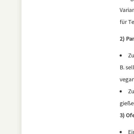
Varia
für Te
2) Pa
Zu
B. se
vegan
Zu
gieße
3) Of
Ei