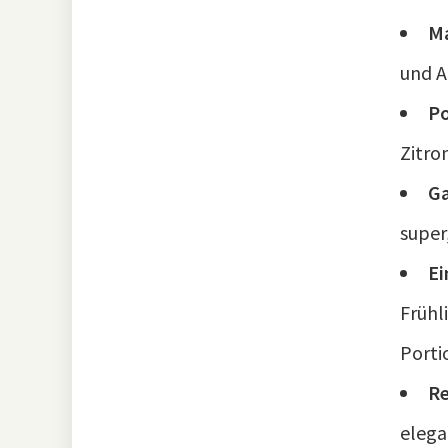
Ma
und A
Po
Zitro
Ga
super
Ei
Frühl
Porti
Re
elega